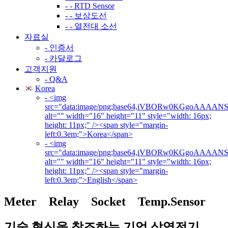
- - RTD Sensor
- - 보상도선
- - 열전대 소선
자료실
- 인증서
- 카달로그
고객지원
- Q&A
Korea
- <img
src="data:image/png;base64,iVBORw0KGgoAAA
alt="" width="16" height="11" style="width: 16px;
height: 11px;" /><span style="margin-
left:0.3em;">Korea</span>
- <img
src="data:image/png;base64,iVBORw0KGgoAAA
alt="" width="16" height="11" style="width: 16px;
height: 11px;" /><span style="margin-
left:0.3em;">English</span>
Meter Relay Socket Temp.Sensor
기술 혁신을 창조하는 기업 삼영전기